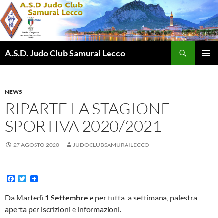
Vai
al
contenuto
Cerca
A.S.D. Judo Club Samurai Lecco
MENU
PRINCI
NEWS
RIPARTE LA STAGIONE
SPORTIVA 2020/2021
27 AGOSTO 2020
JUDOCLUBSAMURAILECCO
F
T
a
w
c
i
Da Martedì
1 Settembre
e per tutta la settimana, palestra
e
t
aperta per iscrizioni e informazioni.
b
t
o
e