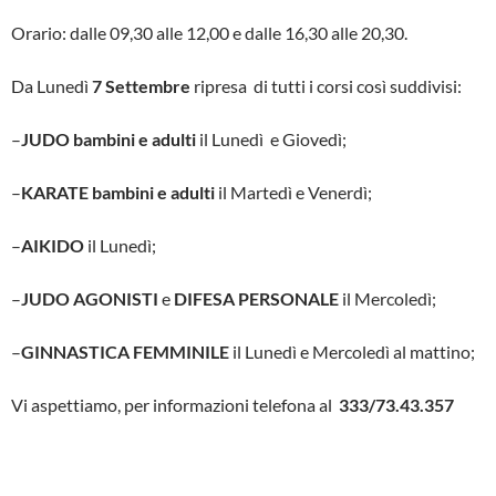
o
r
Orario: dalle 09,30 alle 12,00 e dalle 16,30 alle 20,30.
k
Da Lunedì
7 Settembre
ripresa di tutti i corsi così suddivisi:
–
JUDO bambini e adulti
il Lunedì e Giovedì;
–
KARATE bambini e adulti
il Martedì e Venerdì;
–
AIKIDO
il Lunedì;
–
JUDO AGONISTI
e
DIFESA PERSONALE
il Mercoledì;
–
GINNASTICA FEMMINILE
il Lunedì e Mercoledì al mattino;
Vi aspettiamo, per informazioni telefona al
333/73.43.357