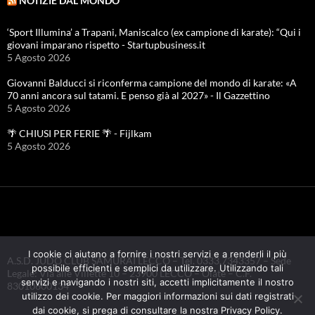
NOTIZIE DAL MONDO
‘Sport Illumina’ a Trapani, Maniscalco (ex campione di karate): “Qui i
giovani imparano rispetto - Startupbusiness.it
5 Agosto 2026
Giovanni Balducci si riconferma campione del mondo di karate: «A
70 anni ancora sul tatami. E penso già al 2027» - Il Gazzettino
5 Agosto 2026
🌴 CHIUSI PER FERIE 🌴 - Fijlkam
5 Agosto 2026
I cookie ci aiutano a fornire i nostri servizi e a renderli il più
A.S.D. JUDO CLUB SAMURAI LECCO – Tel. 0333.7343357 – Sede
possibile efficienti e semplici da utilizzare. Utilizzando tali
Legale: Via alle Villette 10 – 23900 LECCO – Olate – C.F.
servizi e navigando i nostri siti, accetti implicitamente il nostro
83010600134
utilizzo dei cookie. Per maggiori informazioni sui dati registrati
dai cookie, si prega di consultare la nostra Privacy Policy.