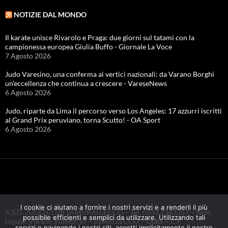
NOTIZIE DAL MONDO
Il karate unisce Rivarolo e Praga: due giorni sul tatami con la
campionessa europea Giulia Buffo - Giornale La Voce
7 Agosto 2026
Judo Varesino, una conferma ai vertici nazionali: da Varano Borghi
un'eccellenza che continua a crescere - VareseNews
6 Agosto 2026
Judo, riparte da Lima il percorso verso Los Angeles: 17 azzurri iscritti
al Grand Prix peruviano, torna Scutto! - OA Sport
6 Agosto 2026
I cookie ci aiutano a fornire i nostri servizi e a renderli il più
A.S.D. JUDO CLUB SAMURAI LECCO – Tel. 0333.7343357 – Sede
possibile efficienti e semplici da utilizzare. Utilizzando tali
Legale: Via alle Villette 10 – 23900 LECCO – Olate – C.F.
servizi e navigando i nostri siti, accetti implicitamente il nostro