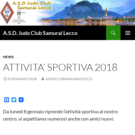
Vai
al
contenuto
Cerca
A.S.D. Judo Club Samurai Lecco
MENU
PRINCI
NEWS
ATTIVITA’ SPORTIVA 2018
8 GENNAIO 2018
JUDOCLUBSAMURAILECCO
F
T
a
w
c
i
Da lunedì 8 gennaio riprende l’attività sportiva al nostro
e
t
centro, vi aspettiamo numerosi anche con amici nuovi.
b
t
o
e
o
r
k