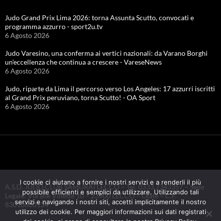
Judo Grand Prix Lima 2026: torna Assunta Scutto, convocati e
programma azzurro - sport2u.tv
6 Agosto 2026
Judo Varesino, una conferma ai vertici nazionali: da Varano Borghi
un'eccellenza che continua a crescere - VareseNews
6 Agosto 2026
Judo, riparte da Lima il percorso verso Los Angeles: 17 azzurri iscritti
al Grand Prix peruviano, torna Scutto! - OA Sport
6 Agosto 2026
I cookie ci aiutano a fornire i nostri servizi e a renderli il più
A.S.D. JUDO CLUB SAMURAI LECCO – Tel. 0333.7343357 – Sede
possibile efficienti e semplici da utilizzare. Utilizzando tali
Legale: Via alle Villette 10 – 23900 LECCO – Olate – C.F.
servizi e navigando i nostri siti, accetti implicitamente il nostro
83010600134
utilizzo dei cookie. Per maggiori informazioni sui dati registrati