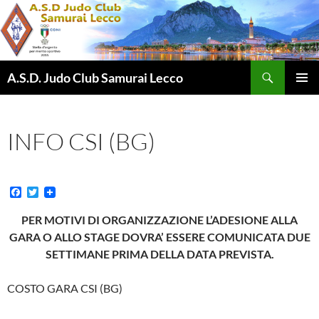
Vai
al
contenuto
Cerca
A.S.D. Judo Club Samurai Lecco
MENU
PRINCI
INFO CSI (BG)
F
T
a
w
c
i
PER MOTIVI DI ORGANIZZAZIONE L’ADESIONE ALLA
e
t
GARA O ALLO STAGE DOVRA’ ESSERE COMUNICATA DUE
b
t
o
e
SETTIMANE PRIMA DELLA DATA PREVISTA.
o
r
k
COSTO GARA CSI (BG)