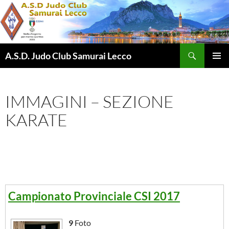
Vai
al
contenuto
Cerca
A.S.D. Judo Club Samurai Lecco
MENU
PRINCI
IMMAGINI – SEZIONE
KARATE
Campionato Provinciale CSI 2017
9
Foto