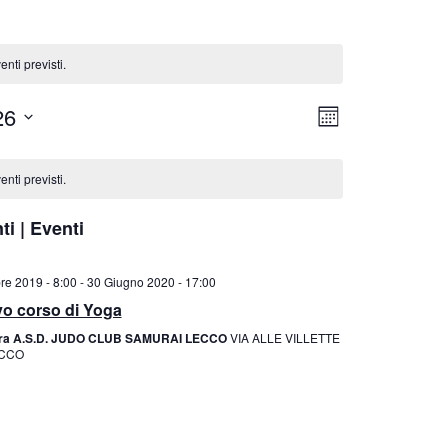
nti previsti.
V
E
26
M
i
v
E
s
e
S
nti previsti.
t
E
n
e
t
ti | Eventi
N
o
a
V
v
i
re 2019 - 8:00
-
30 Giugno 2020 - 17:00
i
s
o corso di Yoga
g
t
tra A.S.D. JUDO CLUB SAMURAI LECCO
VIA ALLE VILLETTE
a
e
ECCO
z
N
i
a
o
v