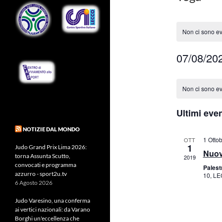
Non ci sono eve
07/08/20
S
C
e
a
Non ci sono eve
l
l
e
Ultimi even
e
z
n
NOTIZIE DAL MONDO
i
d
1 Ottob
OTT
o
1
Judo Grand Prix Lima 2026:
a
Nuov
n
torna Assunta Scutto,
2019
r
convocati e programma
a
Pales
i
azzurro - sport2u.tv
10, L
l
6 Agosto 2026
o
a
d
Judo Varesino, una conferma
d
i
ai vertici nazionali: da Varano
a
Borghi un'eccellenza che
E