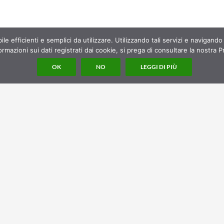
bile efficienti e semplici da utilizzare. Utilizzando tali servizi e navigando
rmazioni sui dati registrati dai cookie, si prega di consultare la nostra P
OK
NO
LEGGI DI PIÙ